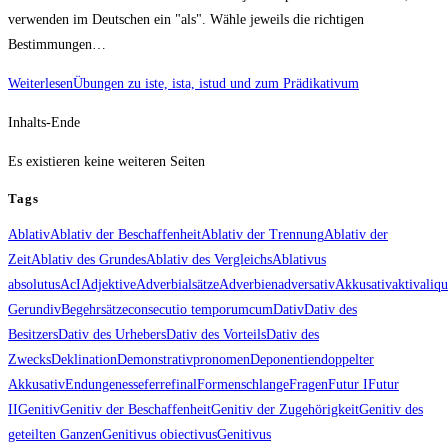
verwenden im Deutschen ein "als". Wähle jeweils die richtigen
Bestimmungen…
Weiterlesen
Übungen zu iste, ista, istud und zum Prädikativum
Inhalts-Ende
Es existieren keine weiteren Seiten
Tags
Ablativ
Ablativ der Beschaffenheit
Ablativ der Trennung
Ablativ der
Zeit
Ablativ des Grundes
Ablativ des Vergleichs
Ablativus
absolutus
AcI
Adjektive
Adverbialsätze
Adverbien
adversativ
Akkusativ
aktiv
aliqu
Gerundiv
Begehrsätze
consecutio temporum
cum
Dativ
Dativ des
Besitzers
Dativ des Urhebers
Dativ des Vorteils
Dativ des
Zwecks
Deklination
Demonstrativpronomen
Deponentien
doppelter
Akkusativ
Endungen
esse
ferre
final
Formenschlange
Fragen
Futur I
Futur
II
Genitiv
Genitiv der Beschaffenheit
Genitiv der Zugehörigkeit
Genitiv des
geteilten Ganzen
Genitivus obiectivus
Genitivus