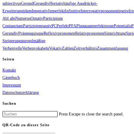
subiectivus
Gerund
Gerundiv
Hortativ
häufige Ausdrücke
i-
Erweiterung
idem
Imperativ
Imperfekt
Infinitive
Interrogativpronomen
ipse
ire
Irr
Abl abs
Numerus
Optativ
Participium
Coniunctum
Partizipien
passiv
PC
Perfekt
PFA
Plusquamperfekt
posse
Potentialis
P
Gerundiv
Präsens
quisque
Reflexivpronomen
Relativpronomen
Sinnrichtung
Spri
Steigerung
unregelmäßige
Verben
velle
Verben
vokabeln
Vokativ
Zahlen
Zeitverhältnis
Zusammenfassung
Seiten
Kontakt
Gästebuch
Impressum
Datenschutzerklärung
Suchen
Press Escape to close the search panel.
QR-Code zu dieser Seite