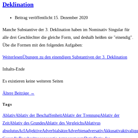
Deklination
Beitrag veröffentlicht:
15. Dezember 2020
Manche Substantive der 3. Deklination haben im Nominativ Singular für
alle drei Geschlechter die gleiche Form, und deshalb heißen sie "einendig".
Übe die Formen mit den folgenden Aufgaben:
Weiterlesen
Übungen zu den einendigen Substantiven der 3. Deklination
Inhalts-Ende
Es existieren keine weiteren Seiten
Ältere Beiträge
→
Tags
Ablativ
Ablativ der Beschaffenheit
Ablativ der Trennung
Ablativ der
Zeit
Ablativ des Grundes
Ablativ des Vergleichs
Ablativus
absolutus
AcI
Adjektive
Adverbialsätze
Adverbien
adversativ
Akkusativ
aktiv
aliqu