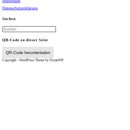
Impressum
Datenschutzerklärung
Suchen
Press
Escape
QR-Code zu dieser Seite
to
close
QR-Code herunterladen
the
Copyright - WordPress Theme by OceanWP
search
panel.