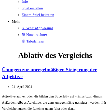
Info
Spiel erstellen
Einem Spiel beitreten
Mehr
📱 WhatsApp-Kanal
🔢 Notenrechner
📄 Tabula rasa
Ablativ des Vergleichs
Übungen zur unregelmäßigen Steigerung der
Adjektive
Beitrag
24. April 2024
veröffentlicht:
Adjektive auf -er oder -lis bilden den Superlativ auf -rimus bzw. -limus.
Außerdem gibt es Adjektive, die ganz unregelmäßig gesteigert werden. Für
Vergleiche nutzen die Lateiner quam (als) oder den…