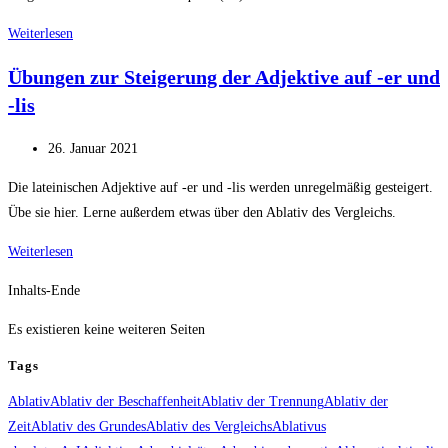
Übungen
Weiterlesen
zur
Übungen zur Steigerung der Adjektive auf -er und
unregelmäßigen
-lis
Steigerung
der
Beitrag
26. Januar 2021
Adjektive
veröffentlicht:
Die lateinischen Adjektive auf -er und -lis werden unregelmäßig gesteigert.
Übe sie hier. Lerne außerdem etwas über den Ablativ des Vergleichs.
Übungen
Weiterlesen
zur
Inhalts-Ende
Steigerung
der
Es existieren keine weiteren Seiten
Adjektive
Tags
auf
-
Ablativ
Ablativ der Beschaffenheit
Ablativ der Trennung
Ablativ der
er
Zeit
Ablativ des Grundes
Ablativ des Vergleichs
Ablativus