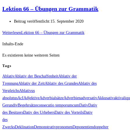
Lektion 66 – Übungen zur Grammatik
Beitrag veröffentlicht:
15. September 2020
Weiterlesen
Lektion 66 – Übungen zur Grammatik
Inhalts-Ende
Es existieren keine weiteren Seiten
Tags
Ablativ
Ablativ der Beschaffenheit
Ablativ der
Trennung
Ablativ der Zeit
Ablativ des Grundes
Ablativ des
Vergleichs
Ablativus
absolutus
AcI
Adjektive
Adverbialsätze
Adverbien
adversativ
Akkusativ
aktiv
aliqu
Gerundiv
Begehrsätze
consecutio temporum
cum
Dativ
Dativ
des Besitzers
Dativ des Urhebers
Dativ des Vorteils
Dativ
des
Zwecks
Deklination
Demonstrativpronomen
Deponentien
doppelter