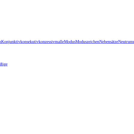
n
Konjunktiv
konsekutiv
konzessiv
malle
Modus
Moduszeichen
Nebensätze
Neutrum
ßige