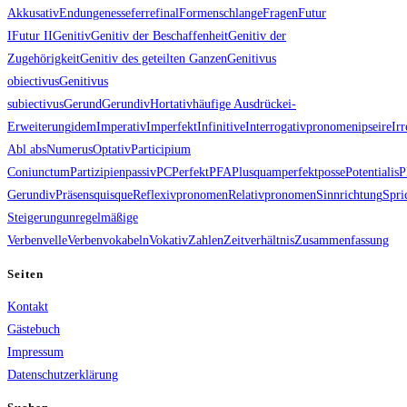
Akkusativ
Endungen
esse
ferre
final
Formenschlange
Fragen
Futur
I
Futur II
Genitiv
Genitiv der Beschaffenheit
Genitiv der
Zugehörigkeit
Genitiv des geteilten Ganzen
Genitivus
obiectivus
Genitivus
subiectivus
Gerund
Gerundiv
Hortativ
häufige Ausdrücke
i-
Erweiterung
idem
Imperativ
Imperfekt
Infinitive
Interrogativpronomen
ipse
ire
Irr
Abl abs
Numerus
Optativ
Participium
Coniunctum
Partizipien
passiv
PC
Perfekt
PFA
Plusquamperfekt
posse
Potentialis
P
Gerundiv
Präsens
quisque
Reflexivpronomen
Relativpronomen
Sinnrichtung
Spri
Steigerung
unregelmäßige
Verben
velle
Verben
vokabeln
Vokativ
Zahlen
Zeitverhältnis
Zusammenfassung
Seiten
Kontakt
Gästebuch
Impressum
Datenschutzerklärung