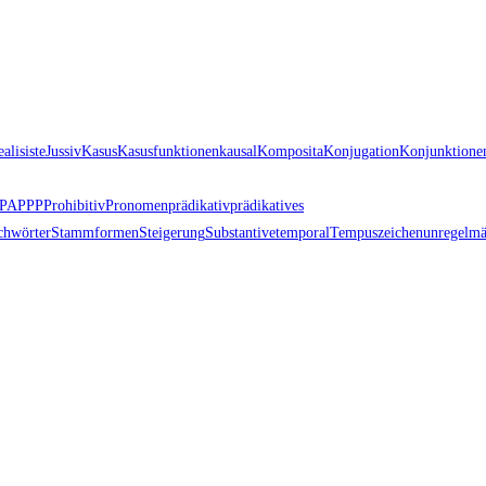
ealis
iste
Jussiv
Kasus
Kasusfunktionen
kausal
Komposita
Konjugation
Konjunktione
PA
PPP
Prohibitiv
Pronomen
prädikativ
prädikatives
chwörter
Stammformen
Steigerung
Substantive
temporal
Tempuszeichen
unregelmä