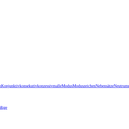
n
Konjunktiv
konsekutiv
konzessiv
malle
Modus
Moduszeichen
Nebensätze
Neutrum
ßige