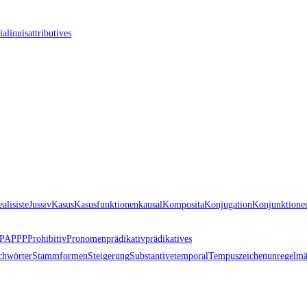
i
aliquis
attributives
ealis
iste
Jussiv
Kasus
Kasusfunktionen
kausal
Komposita
Konjugation
Konjunktione
PA
PPP
Prohibitiv
Pronomen
prädikativ
prädikatives
chwörter
Stammformen
Steigerung
Substantive
temporal
Tempuszeichen
unregelmä