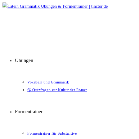
Zum
Inhalt
springen
Übungen
Vokabeln und Grammatik
🤔 Quizfragen zur Kultur der Römer
Formentrainer
Formentrainer für Substantive