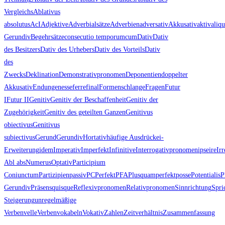
Vergleichs
Ablativus
absolutus
AcI
Adjektive
Adverbialsätze
Adverbien
adversativ
Akkusativ
aktiv
aliqu
Gerundiv
Begehrsätze
consecutio temporum
cum
Dativ
Dativ
des Besitzers
Dativ des Urhebers
Dativ des Vorteils
Dativ
des
Zwecks
Deklination
Demonstrativpronomen
Deponentien
doppelter
Akkusativ
Endungen
esse
ferre
final
Formenschlange
Fragen
Futur
I
Futur II
Genitiv
Genitiv der Beschaffenheit
Genitiv der
Zugehörigkeit
Genitiv des geteilten Ganzen
Genitivus
obiectivus
Genitivus
subiectivus
Gerund
Gerundiv
Hortativ
häufige Ausdrücke
i-
Erweiterung
idem
Imperativ
Imperfekt
Infinitive
Interrogativpronomen
ipse
ire
Irr
Abl abs
Numerus
Optativ
Participium
Coniunctum
Partizipien
passiv
PC
Perfekt
PFA
Plusquamperfekt
posse
Potentialis
P
Gerundiv
Präsens
quisque
Reflexivpronomen
Relativpronomen
Sinnrichtung
Spri
Steigerung
unregelmäßige
Verben
velle
Verben
vokabeln
Vokativ
Zahlen
Zeitverhältnis
Zusammenfassung