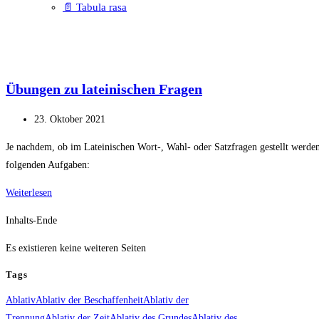
📄 Tabula rasa
Übungen zu lateinischen Fragen
Beitrag
23. Oktober 2021
veröffentlicht:
Je nachdem, ob im Lateinischen Wort-, Wahl- oder Satzfragen gestellt werd
folgenden Aufgaben:
Übungen
Weiterlesen
zu
Inhalts-Ende
lateinischen
Fragen
Es existieren keine weiteren Seiten
Tags
Ablativ
Ablativ der Beschaffenheit
Ablativ der
Trennung
Ablativ der Zeit
Ablativ des Grundes
Ablativ des