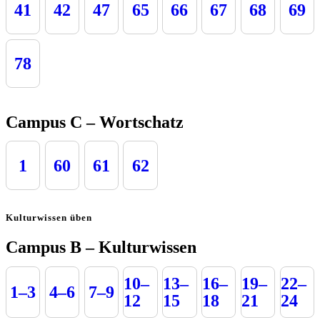
41
42
47
65
66
67
68
69
78
Campus C – Wortschatz
1
60
61
62
Kulturwissen üben
Campus B – Kulturwissen
10–
13–
16–
19–
22–
1–3
4–6
7–9
12
15
18
21
24