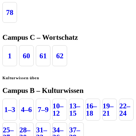
78
Campus C – Wortschatz
1
60
61
62
Kulturwissen üben
Campus B – Kulturwissen
10–
13–
16–
19–
22–
1–3
4–6
7–9
12
15
18
21
24
25–
28–
31–
34–
37–