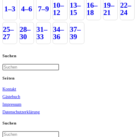
10–
13–
16–
19–
22–
1–3
4–6
7–9
12
15
18
21
24
25–
28–
31–
34–
37–
27
30
33
36
39
Suchen
Press
Escape
Seiten
to
Kontakt
close
Gästebuch
the
Impressum
search
Datenschutzerklärung
panel.
Suchen
Press