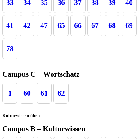
33
34
35
36
37
38
39
40
41
42
47
65
66
67
68
69
78
Campus C – Wortschatz
1
60
61
62
Kulturwissen üben
Campus B – Kulturwissen