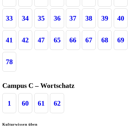
33
34
35
36
37
38
39
40
41
42
47
65
66
67
68
69
78
Campus C – Wortschatz
1
60
61
62
Kulturwissen üben