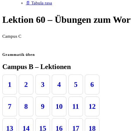
📄 Tabula rasa
Lektion 60 – Übungen zum Wor
Campus C
Grammatik üben
Campus B – Lektionen
1
2
3
4
5
6
7
8
9
10
11
12
13
14
15
16
17
18