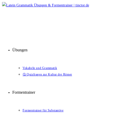
Zum
Inhalt
springen
Übungen
Vokabeln und Grammatik
🤔 Quizfragen zur Kultur der Römer
Formentrainer
Formentrainer für Substantive