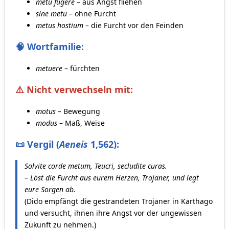
metu fugere
– aus Angst fliehen
sine metu
– ohne Furcht
metus hostium
– die Furcht vor den Feinden
🧠 Wortfamilie:
metuere
– fürchten
⚠️ Nicht verwechseln mit:
motus
– Bewegung
modus
– Maß, Weise
📜 Vergil (
Aeneis
1,562):
Solvite corde metum, Teucri, secludite curas.
– Löst die Furcht aus eurem Herzen, Trojaner, und legt
eure Sorgen ab.
(Dido empfängt die gestrandeten Trojaner in Karthago
und versucht, ihnen ihre Angst vor der ungewissen
Zukunft zu nehmen.)