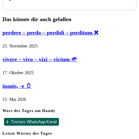
Das könnte dir auch gefallen
perdere – perdo – perdidi – perditum ❌
25. November 2025
vivere – vivo – vixi – victum 🌱
17. Oktober 2025
inanis, -e 🫙
15. Mai 2026
Wort des Tages am Handy
📱 Tinctors WhatsApp-Kanal
Letzte Wörter des Tages