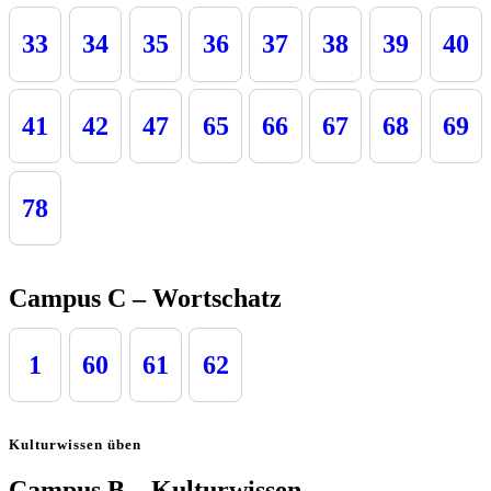
33
34
35
36
37
38
39
40
41
42
47
65
66
67
68
69
78
Campus C – Wortschatz
1
60
61
62
Kulturwissen üben
Campus B – Kulturwissen