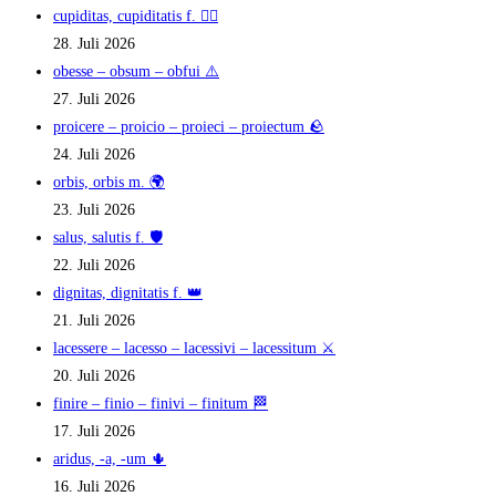
cupiditas, cupiditatis f. ❤️‍🔥
28. Juli 2026
obesse – obsum – obfui ⚠️
27. Juli 2026
proicere – proicio – proieci – proiectum 🪨
24. Juli 2026
orbis, orbis m. 🌍
23. Juli 2026
salus, salutis f. 🛡️
22. Juli 2026
dignitas, dignitatis f. 👑
21. Juli 2026
lacessere – lacesso – lacessivi – lacessitum ⚔️
20. Juli 2026
finire – finio – finivi – finitum 🏁
17. Juli 2026
aridus, -a, -um 🌵
16. Juli 2026