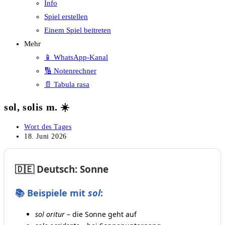
Info
Spiel erstellen
Einem Spiel beitreten
Mehr
📱 WhatsApp-Kanal
🔢 Notenrechner
📄 Tabula rasa
sol, solis m. ☀️
Beitrags-
Wort des Tages
Kategorie:
Beitrag
18. Juni 2026
veröffentlicht:
🇩🇪 Deutsch: Sonne
📚 Beispiele mit
sol
:
sol oritur
– die Sonne geht auf