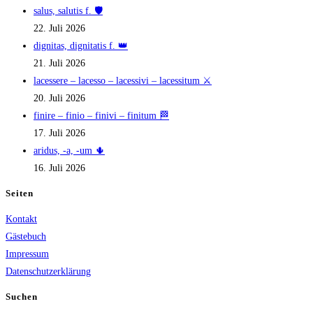
salus, salutis f. 🛡️
22. Juli 2026
dignitas, dignitatis f. 👑
21. Juli 2026
lacessere – lacesso – lacessivi – lacessitum ⚔️
20. Juli 2026
finire – finio – finivi – finitum 🏁
17. Juli 2026
aridus, -a, -um 🌵
16. Juli 2026
Seiten
Kontakt
Gästebuch
Impressum
Datenschutzerklärung
Suchen