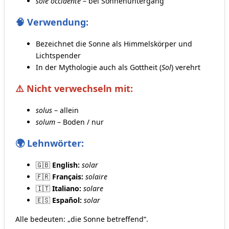
sole occidente
– bei Sonnenuntergang
🧠 Verwendung:
Bezeichnet die Sonne als Himmelskörper und
Lichtspender
In der Mythologie auch als Gottheit (
Sol
) verehrt
⚠️ Nicht verwechseln mit:
solus
– allein
solum
– Boden / nur
🌍 Lehnwörter:
🇬🇧
English:
solar
🇫🇷
Français:
solaire
🇮🇹
Italiano:
solare
🇪🇸
Español:
solar
Alle bedeuten: „die Sonne betreffend“.