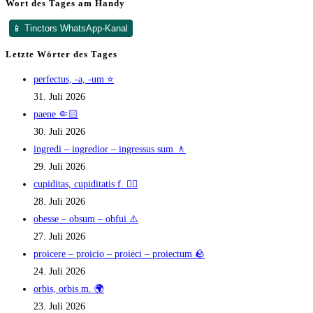
Wort des Tages am Handy
📱 Tinctors WhatsApp-Kanal
Letzte Wörter des Tages
perfectus, -a, -um ⭐
31. Juli 2026
paene 🤏🏻
30. Juli 2026
ingredi – ingredior – ingressus sum 🚶
29. Juli 2026
cupiditas, cupiditatis f. ❤️‍🔥
28. Juli 2026
obesse – obsum – obfui ⚠️
27. Juli 2026
proicere – proicio – proieci – proiectum 🪨
24. Juli 2026
orbis, orbis m. 🌍
23. Juli 2026