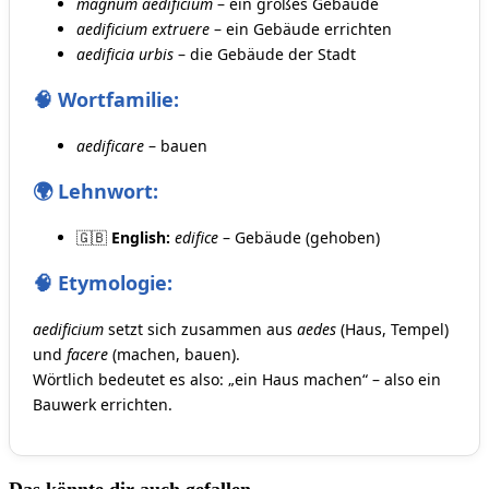
magnum aedificium
– ein großes Gebäude
aedificium extruere
– ein Gebäude errichten
aedificia urbis
– die Gebäude der Stadt
🧠 Wortfamilie:
aedificare
– bauen
🌍 Lehnwort:
🇬🇧
English:
edifice
– Gebäude (gehoben)
🧠 Etymologie:
aedificium
setzt sich zusammen aus
aedes
(Haus, Tempel)
und
facere
(machen, bauen).
Wörtlich bedeutet es also: „ein Haus machen“ – also ein
Bauwerk errichten.
Das könnte dir auch gefallen