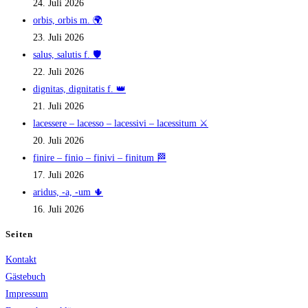
24. Juli 2026
orbis, orbis m. 🌍
23. Juli 2026
salus, salutis f. 🛡️
22. Juli 2026
dignitas, dignitatis f. 👑
21. Juli 2026
lacessere – lacesso – lacessivi – lacessitum ⚔️
20. Juli 2026
finire – finio – finivi – finitum 🏁
17. Juli 2026
aridus, -a, -um 🌵
16. Juli 2026
Seiten
Kontakt
Gästebuch
Impressum