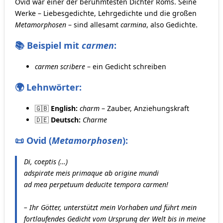
Ovid war einer der berühmtesten Dichter Roms. Seine
Werke – Liebesgedichte, Lehrgedichte und die großen
Metamorphosen
– sind allesamt
carmina
, also Gedichte.
📚 Beispiel mit
carmen
:
carmen scribere
– ein Gedicht schreiben
🌍 Lehnwörter:
🇬🇧
English:
charm
– Zauber, Anziehungskraft
🇩🇪
Deutsch:
Charme
📜 Ovid (
Metamorphosen
):
Di, coeptis (…)
adspirate meis primaque ab origine mundi
ad mea perpetuum deducite tempora carmen!
– Ihr Götter, unterstützt mein Vorhaben und führt mein
fortlaufendes Gedicht vom Ursprung der Welt bis in meine