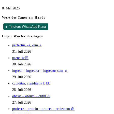
8. Mai 2026
Wort des Tages am Handy
📱 Tinctors WhatsApp-Kanal
Letzte Wörter des Tages
perfectus, -a, -um ⭐
31. Juli 2026
paene 🤏🏻
30. Juli 2026
ingredi – ingredior – ingressus sum 🚶
29. Juli 2026
cupiditas, cupiditatis f. ❤️‍🔥
28. Juli 2026
obesse – obsum – obfui ⚠️
27. Juli 2026
proicere – proicio – proieci – proiectum 🪨