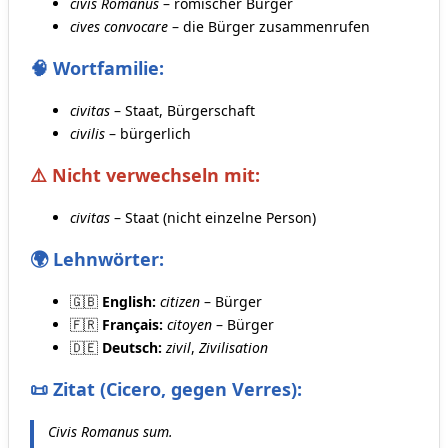
civis Romanus
– römischer Bürger
cives convocare
– die Bürger zusammenrufen
🧠 Wortfamilie:
civitas
– Staat, Bürgerschaft
civilis
– bürgerlich
⚠️ Nicht verwechseln mit:
civitas
– Staat (nicht einzelne Person)
🌍 Lehnwörter:
🇬🇧
English:
citizen
– Bürger
🇫🇷
Français:
citoyen
– Bürger
🇩🇪
Deutsch:
zivil
,
Zivilisation
📜 Zitat (Cicero, gegen Verres):
Civis Romanus sum.