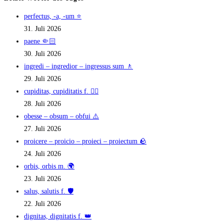
perfectus, -a, -um ⭐
31. Juli 2026
paene 🤏🏻
30. Juli 2026
ingredi – ingredior – ingressus sum 🚶
29. Juli 2026
cupiditas, cupiditatis f. ❤️‍🔥
28. Juli 2026
obesse – obsum – obfui ⚠️
27. Juli 2026
proicere – proicio – proieci – proiectum 🪨
24. Juli 2026
orbis, orbis m. 🌍
23. Juli 2026
salus, salutis f. 🛡️
22. Juli 2026
dignitas, dignitatis f. 👑