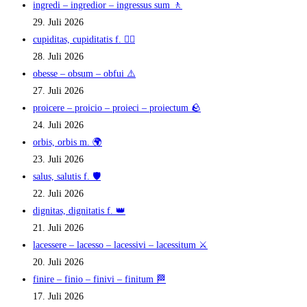
ingredi – ingredior – ingressus sum 🚶
29. Juli 2026
cupiditas, cupiditatis f. ❤️‍🔥
28. Juli 2026
obesse – obsum – obfui ⚠️
27. Juli 2026
proicere – proicio – proieci – proiectum 🪨
24. Juli 2026
orbis, orbis m. 🌍
23. Juli 2026
salus, salutis f. 🛡️
22. Juli 2026
dignitas, dignitatis f. 👑
21. Juli 2026
lacessere – lacesso – lacessivi – lacessitum ⚔️
20. Juli 2026
finire – finio – finivi – finitum 🏁
17. Juli 2026