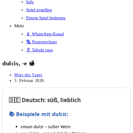
Info
Spiel erstellen
Einem Spiel beitreten
Mehr
📱 WhatsApp-Kanal
🔢 Notenrechner
📄 Tabula rasa
dulcis, -e 🍯
Beitrags-
Wort des Tages
Kategorie:
Beitrag
3. Februar 2026
veröffentlicht:
🇩🇪 Deutsch: süß, lieblich
📚 Beispiele mit
dulcis
:
vinum dulce
– süßer Wein