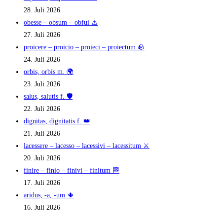
28. Juli 2026
obesse – obsum – obfui ⚠️
27. Juli 2026
proicere – proicio – proieci – proiectum 🪨
24. Juli 2026
orbis, orbis m. 🌍
23. Juli 2026
salus, salutis f. 🛡️
22. Juli 2026
dignitas, dignitatis f. 👑
21. Juli 2026
lacessere – lacesso – lacessivi – lacessitum ⚔️
20. Juli 2026
finire – finio – finivi – finitum 🏁
17. Juli 2026
aridus, -a, -um 🌵
16. Juli 2026