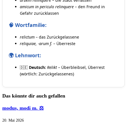
urbem relinquere
– die Stadt verlassen
amicum in periculo relinquere
– den Freund in
Gefahr zurücklassen
🧠 Wortfamilie:
relictum
– das Zurückgelassene
reliquiae, -arum f.
– Überreste
🌍 Lehnwort:
🇩🇪
Deutsch:
Relikt
– Überbleibsel, Überrest
(wörtlich: Zurückgelassenes)
Das könnte dir auch gefallen
modus, modi m. ⚖️
20. Mai 2026