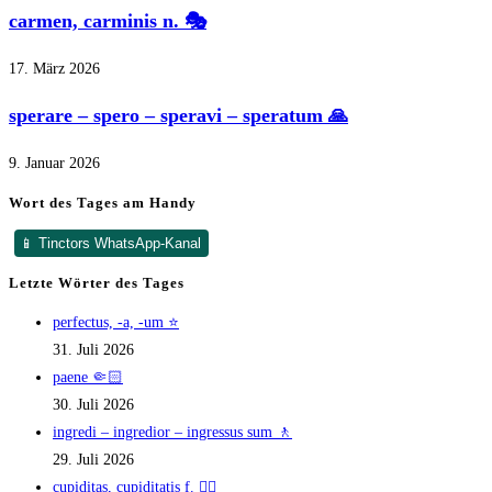
carmen, carminis n. 🎭
17. März 2026
sperare – spero – speravi – speratum 🙏
9. Januar 2026
Wort des Tages am Handy
📱 Tinctors WhatsApp-Kanal
Letzte Wörter des Tages
perfectus, -a, -um ⭐
31. Juli 2026
paene 🤏🏻
30. Juli 2026
ingredi – ingredior – ingressus sum 🚶
29. Juli 2026
cupiditas, cupiditatis f. ❤️‍🔥