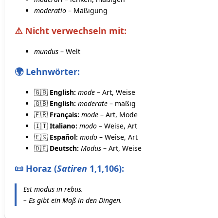
moderatio
– Mäßigung
⚠️ Nicht verwechseln mit:
mundus
– Welt
🌍 Lehnwörter:
🇬🇧
English:
mode
– Art, Weise
🇬🇧
English:
moderate
– mäßig
🇫🇷
Français:
mode
– Art, Mode
🇮🇹
Italiano:
modo
– Weise, Art
🇪🇸
Español:
modo
– Weise, Art
🇩🇪
Deutsch:
Modus
– Art, Weise
📜 Horaz (
Satiren
1,1,106):
Est modus in rebus.
– Es gibt ein Maß in den Dingen.