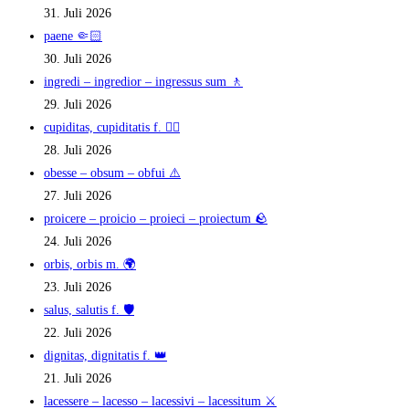
31. Juli 2026
paene 🤏🏻
30. Juli 2026
ingredi – ingredior – ingressus sum 🚶
29. Juli 2026
cupiditas, cupiditatis f. ❤️‍🔥
28. Juli 2026
obesse – obsum – obfui ⚠️
27. Juli 2026
proicere – proicio – proieci – proiectum 🪨
24. Juli 2026
orbis, orbis m. 🌍
23. Juli 2026
salus, salutis f. 🛡️
22. Juli 2026
dignitas, dignitatis f. 👑
21. Juli 2026
lacessere – lacesso – lacessivi – lacessitum ⚔️