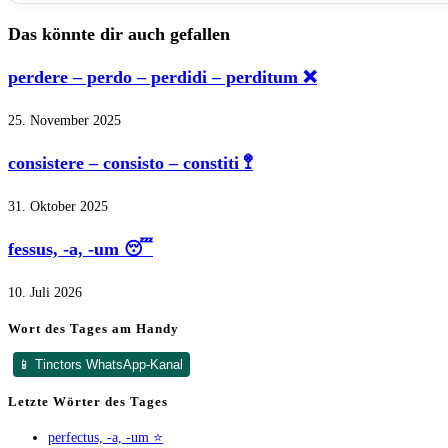
Das könnte dir auch gefallen
perdere – perdo – perdidi – perditum ❌
25. November 2025
consistere – consisto – constiti 🚏
31. Oktober 2025
fessus, -a, -um 😴
10. Juli 2026
Wort des Tages am Handy
📱 Tinctors WhatsApp-Kanal
Letzte Wörter des Tages
perfectus, -a, -um ⭐