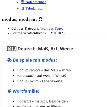
🔢 Notenrechner
📄 Tabula rasa
modus, modi m. ⚖️
Beitrags-Kategorie:
Wort des Tages
Beitrag veröffentlicht:
20. Mai 2026
🇩🇪 Deutsch: Maß, Art, Weise
📚 Beispiele mit
modus
:
modum servare
– das Maß wahren
quo modo?
– auf welche Weise?
modus vivendi
– Lebensweise
🧠 Wortfamilie:
modestus
– maßvoll, bescheiden
moderari
– lenken, mäßigen