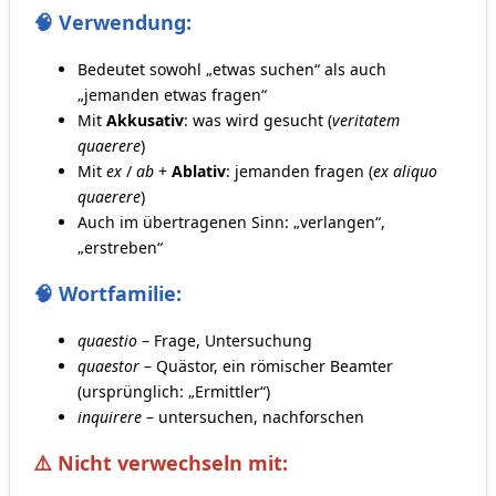
🧠 Verwendung:
Bedeutet sowohl „etwas suchen“ als auch
„jemanden etwas fragen“
Mit
Akkusativ
: was wird gesucht (
veritatem
quaerere
)
Mit
ex
/
ab
+
Ablativ
: jemanden fragen (
ex aliquo
quaerere
)
Auch im übertragenen Sinn: „verlangen“,
„erstreben“
🧠 Wortfamilie:
quaestio
– Frage, Untersuchung
quaestor
– Quästor, ein römischer Beamter
(ursprünglich: „Ermittler“)
inquirere
– untersuchen, nachforschen
⚠️ Nicht verwechseln mit: