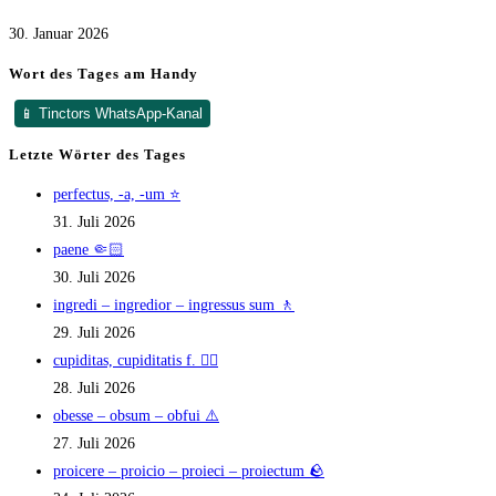
30. Januar 2026
Wort des Tages am Handy
📱 Tinctors WhatsApp-Kanal
Letzte Wörter des Tages
perfectus, -a, -um ⭐
31. Juli 2026
paene 🤏🏻
30. Juli 2026
ingredi – ingredior – ingressus sum 🚶
29. Juli 2026
cupiditas, cupiditatis f. ❤️‍🔥
28. Juli 2026
obesse – obsum – obfui ⚠️
27. Juli 2026
proicere – proicio – proieci – proiectum 🪨