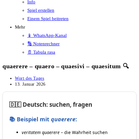
Info
Spiel erstellen
Einem Spiel beitreten
Mehr
📱 WhatsApp-Kanal
🔢 Notenrechner
📄 Tabula rasa
quaerere – quaero – quaesivi – quaesitum 🔍
Beitrags-
Wort des Tages
Kategorie:
Beitrag
13. Januar 2026
veröffentlicht:
🇩🇪 Deutsch: suchen, fragen
📚 Beispiel mit
quaerere
:
veritatem quaerere
– die Wahrheit suchen