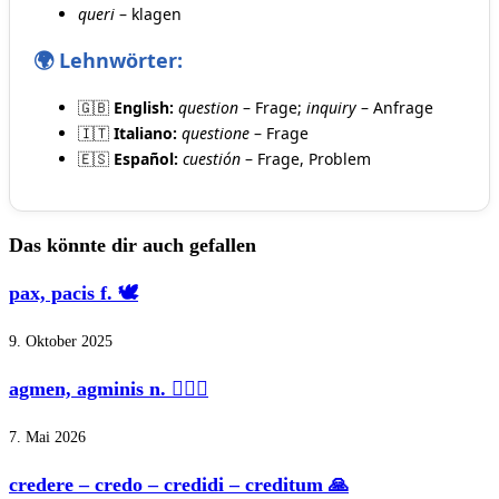
queri
– klagen
🌍 Lehnwörter:
🇬🇧
English:
question
– Frage;
inquiry
– Anfrage
🇮🇹
Italiano:
questione
– Frage
🇪🇸
Español:
cuestión
– Frage, Problem
Das könnte dir auch gefallen
pax, pacis f. 🕊️
9. Oktober 2025
agmen, agminis n. 🚶‍♂️⚔️
7. Mai 2026
credere – credo – credidi – creditum 🙏